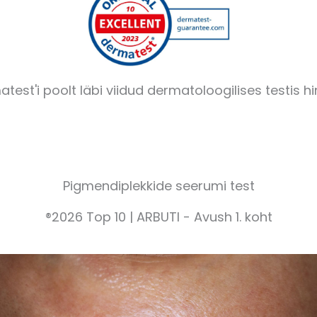
est'i poolt läbi viidud dermatoloogilises testis h
Pigmendiplekkide seerumi test
®2026 Top 10 | ARBUTI - Avush 1. koht