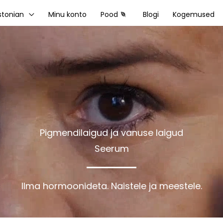
stonian
Minu konto
Pood
Blogi
Kogemused
Pigmendilaigud ja vanuse laigud
Seerum
Ilma hormoonideta. Naistele ja meestele.