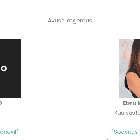
Avush kogemus
O
Ebru 
Kuulsuste
õnevil"
"Soovitus 