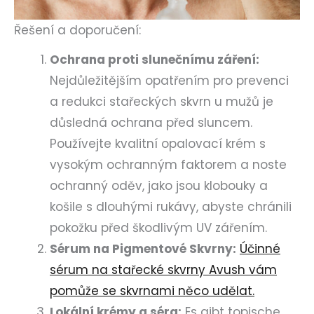
Řešení a doporučení:
Ochrana proti slunečnímu záření:
Nejdůležitějším opatřením pro prevenci
a redukci stařeckých skvrn u mužů je
důsledná ochrana před sluncem.
Používejte kvalitní opalovací krém s
vysokým ochranným faktorem a noste
ochranný oděv, jako jsou klobouky a
košile s dlouhými rukávy, abyste chránili
pokožku před škodlivým UV zářením.
Sérum na Pigmentové Skvrny:
Účinné
sérum na stařecké skvrny Avush vám
pomůže se skvrnami něco udělat.
Lokální krémy a séra:
Es gibt topische