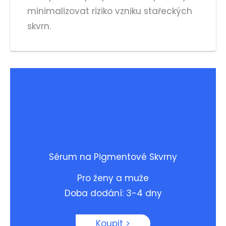
minimalizovat riziko vzniku stařeckých
skvrn.
Sérum na Pigmentové Skvrny
Pro ženy a muže
Doba dodání: 3-4 dny
Koupit >