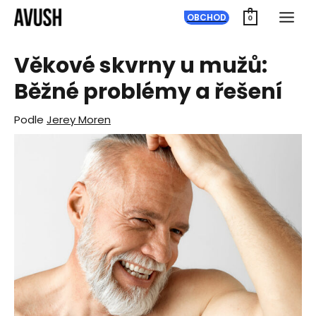
Přeskočit
OBCHOD
0
na
obsah
Věkové skvrny u mužů:
Běžné problémy a řešení
Podle
Jerey Moren