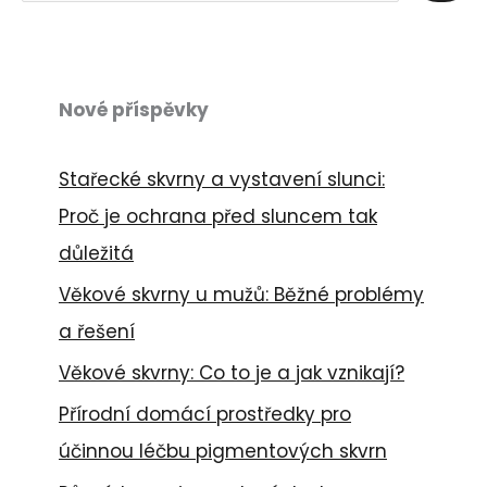
e
d
a
Nové příspěvky
t
Stařecké skvrny a vystavení slunci:
Proč je ochrana před sluncem tak
důležitá
Věkové skvrny u mužů: Běžné problémy
a řešení
Věkové skvrny: Co to je a jak vznikají?
Přírodní domácí prostředky pro
účinnou léčbu pigmentových skvrn