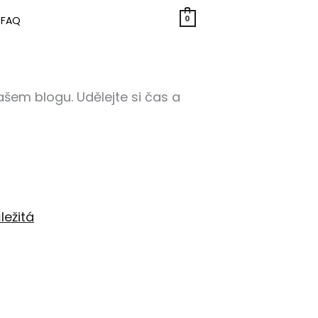
0
FAQ
šem blogu. Udělejte si čas a
ležitá