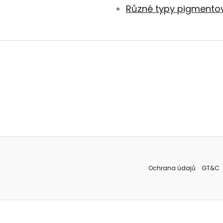
Různé typy pigmentový
Ochrana údajů
GT&C