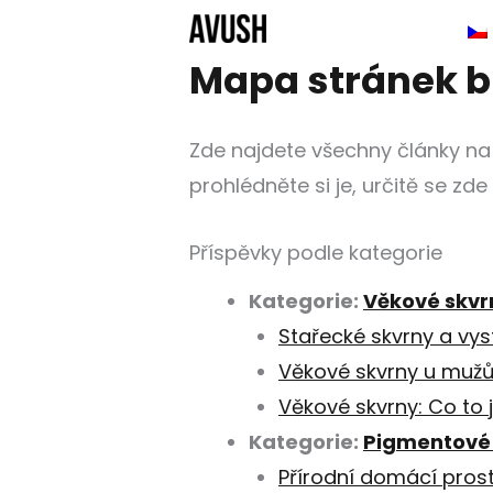
Přeskočit
na
Mapa stránek b
obsah
Zde najdete všechny články na
prohlédněte si je, určitě se zd
Příspěvky podle kategorie
Kategorie:
Věkové skvr
Stařecké skvrny a vys
Věkové skvrny u mužů
Věkové skvrny: Co to j
Kategorie:
Pigmentové
Přírodní domácí pros