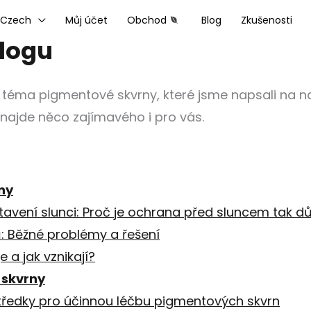
Czech
Můj účet
Obchod
Blog
Zkušenosti
logu
 téma pigmentové skvrny, které jsme napsali na na
e najde něco zajímavého i pro vás.
ny
tavení slunci: Proč je ochrana před sluncem tak dů
: Běžné problémy a řešení
e a jak vznikají?
 skvrny
tředky pro účinnou léčbu pigmentových skvrn