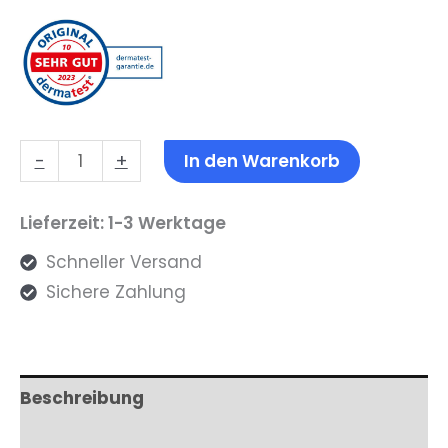
Avush
-
+
In den Warenkorb
Pigmentflecken
&
Lieferzeit: 1-3 Werktage
Altersflecken
Schneller Versand
Serum
Sichere Zahlung
Menge
Beschreibung
Zusätzliche Informationen