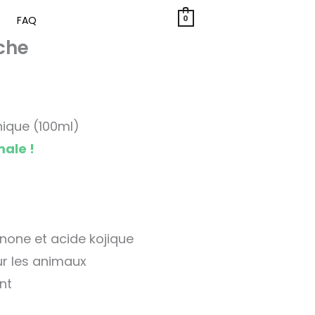
0
FAQ
lecken
che
ecken
nique (100ml)
male !
one et acide kojique
ur les animaux
nt