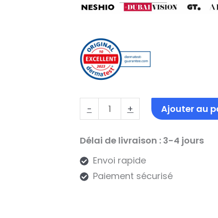
quantité
-
+
Ajouter au p
de
Avush
Délai de livraison : 3-4 jours
Pigmentflecken
Envoi rapide
&
Paiement sécurisé
Altersflecken
Serum