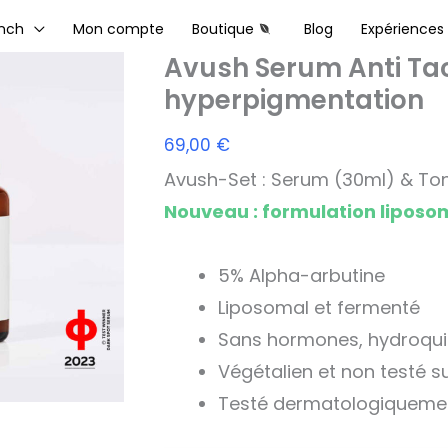
Avush
nch
Mon compte
Boutique
Blog
Expériences
Pigmentf
Avush Serum Anti Ta
&
hyperpigmentation
Altersfl
69,00
€
Serum
Avush-
Set : Serum (30ml) & To
Nouveau : formulation liposo
5% Alpha-arbutine
Liposomal et fermenté
Sans hormones, hydroquin
Végétalien et non testé s
Testé dermatologiqueme