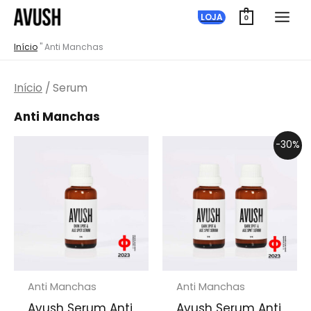
Saltar
LOJA
0
para
Início
"
Anti Manchas
o
conteúdo
Início
/ Serum
Anti Manchas
-30%
Anti Manchas
Anti Manchas
Avush Serum Anti
Avush Serum Anti