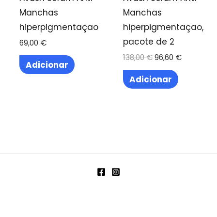
Manchas
Manchas
hiperpigmentaçao
hiperpigmentaçao,
pacote de 2
69,00
€
O
O
138,00
€
96,60
€
Adicionar
preço
preço
original
atual
Adicionar
era:
é:
138,00 €.
96,60 €.