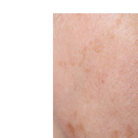
negli
uomini:
Problemi
e
soluzioni
comuni