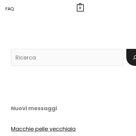
0
FAQ
C
e
r
c
a
Nuovi messaggi
Macchie pelle vecchiaia