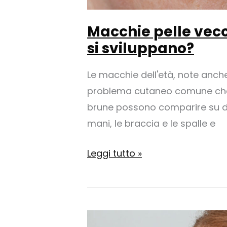
Macchie pelle vec
si sviluppano?
Le macchie dell'età, note anche
problema cutaneo comune che 
brune possono comparire su div
mani, le braccia e le spalle e
Macchie
Leggi tutto »
pelle
vecchiaia:
Cosa
sono