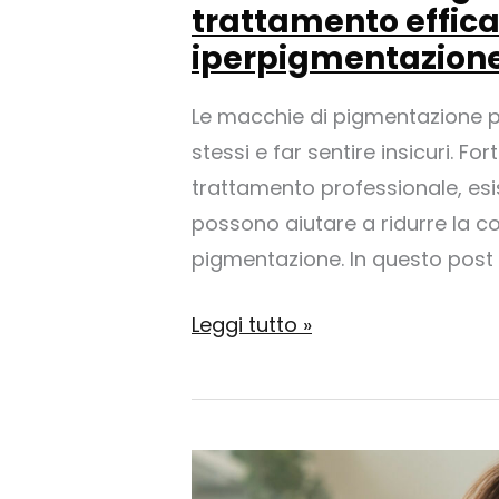
trattamento effica
iperpigmentazion
Le macchie di pigmentazione p
stessi e far sentire insicuri. Fo
trattamento professionale, esi
possono aiutare a ridurre la 
pigmentazione. In questo post
Prodotti
Leggi tutto »
casalinghi
naturali
per
il