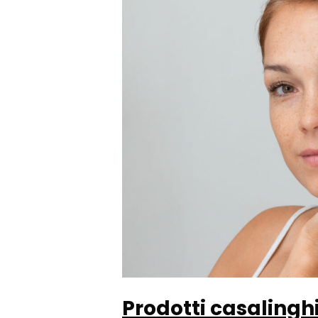
e
come
si
sviluppano?
Prodotti casalinghi