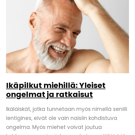
aurinkosuojaus
on
niin
tärkeää?
Ikäpilkut miehillä: Yleiset
ongelmat ja ratkaisut
Ikäläiskät, jotka tunnetaan myös nimellä seniili
lentigines, eivät ole vain naisiin kohdistuva
ongelma. Myös miehet voivat joutua