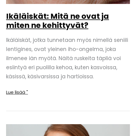
Ikäläiskät: Mitä ne ovat ja
miten ne kehittyvät?
Ikäläiskät, jotka tunnetaan myös nimellä seniili
lentigines, ovat yleinen iho-ongelma, joka
ilmenee iän myötä. Näitä ruskeita täpliä voi
esiintyä eri puolilla kehoa, kuten kasvoissa,
käsissä, käsivarsissa ja hartioissa.
Ikäläiskät:
Lue lisää "
Mitä
ne
ovat
ja