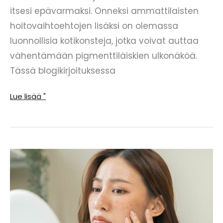
itsesi epävarmaksi. Onneksi ammattilaisten
hoitovaihtoehtojen lisäksi on olemassa
luonnollisia kotikonsteja, jotka voivat auttaa
vähentämään pigmenttiläiskien ulkonäköä.
Tässä blogikirjoituksessa
Luonnollinen
Lue lisää "
koti
korjaustoimenpiteitä
tehokkaaseen
hoitoon
pigmenttiläiskiä