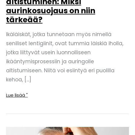
altistuminen: Miksi
aurinkosuojaus on niin
tärkeää?
Ikäläiskät, jotka tunnetaan myös nimellä
seniliset lentigiinit, ovat tummia läiskiä iholla,
jotka liittyvät usein luonnolliseen
ikääntymisprosessiin ja auringolle
altistumiseen. Niitä voi esiintyä eri puolilla
kehoa, [...]
Ikälaikut
Lue lisää "
ja
auringolle
altistuminen:
Miksi