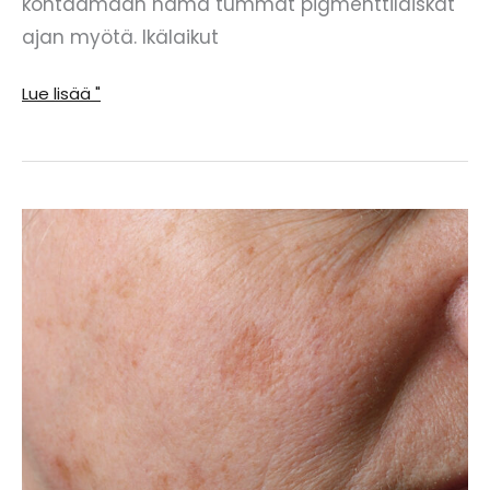
kohtaamaan nämä tummat pigmenttiläiskät
ajan myötä. Ikälaikut
Ikäpilkut
Lue lisää "
miehillä:
Yleiset
ongelmat
ja
ratkaisut