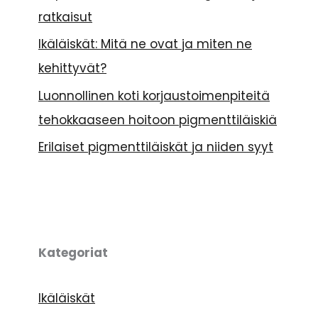
ratkaisut
Ikäläiskät: Mitä ne ovat ja miten ne
kehittyvät?
Luonnollinen koti korjaustoimenpiteitä
tehokkaaseen hoitoon pigmenttiläiskiä
Erilaiset pigmenttiläiskät ja niiden syyt
Kategoriat
Ikäläiskät