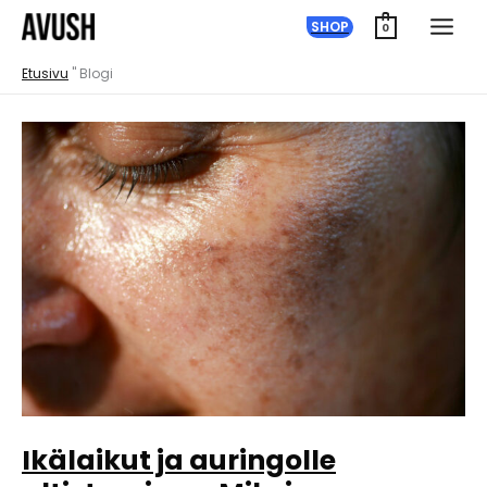
Siirry
SHOP
0
sisältöön
Etusivu
"
Blogi
Ikälaikut ja auringolle