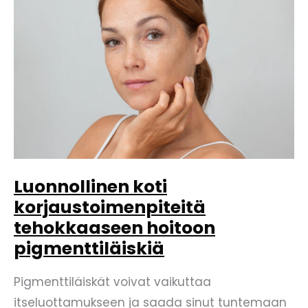
miten
ne
kehittyvät?
Luonnollinen koti
korjaustoimenpiteitä
tehokkaaseen hoitoon
pigmenttiläiskiä
Pigmenttiläiskät voivat vaikuttaa
itseluottamukseen ja saada sinut tuntemaan