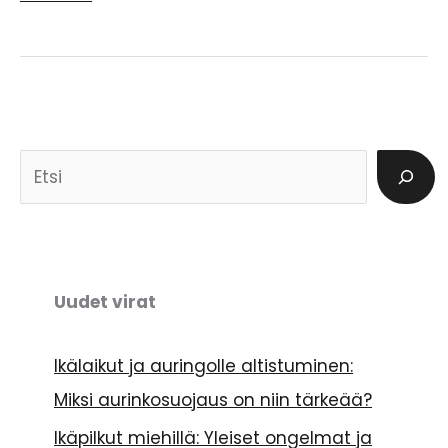
pigmenttiläiskät
ja
niiden
syyt
E
t
s
i
Uudet virat
Ikälaikut ja auringolle altistuminen:
Miksi aurinkosuojaus on niin tärkeää?
Ikäpilkut miehillä: Yleiset ongelmat ja