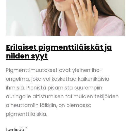
Erilaiset pigmenttiläiskät ja
niiden syyt
Pigmenttimuutokset ovat yleinen iho-
ongelma, joka voi koskettaa kaikenikäisiä
ihmisiä. Pienistä pisamista suurempiin
auringolle altistumisen tai muiden tekijöiden
aiheuttamiin läikkiin, on olemassa
pigmenttiläiskiä.
Erilaiset
Lue lisää "