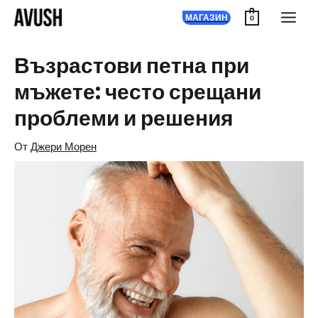
Преминаване
МАГАЗИН
0
към
съдържанието
Възрастови петна при
мъжете: често срещани
проблеми и решения
От
Джери Морен