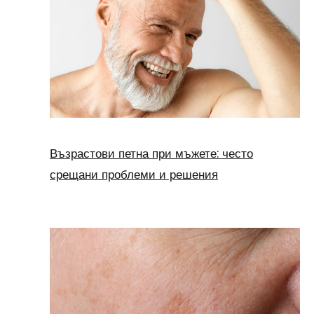
Възрастови петна при мъжете: често
срещани проблеми и решения