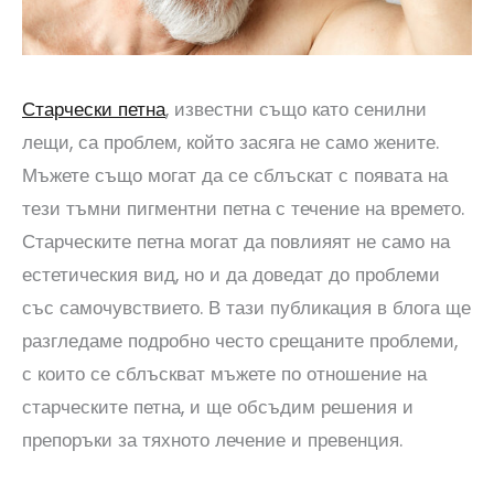
Старчески петна
, известни също като сенилни
лещи, са проблем, който засяга не само жените.
Мъжете също могат да се сблъскат с появата на
тези тъмни пигментни петна с течение на времето.
Старческите петна могат да повлияят не само на
естетическия вид, но и да доведат до проблеми
със самочувствието. В тази публикация в блога ще
разгледаме подробно често срещаните проблеми,
с които се сблъскват мъжете по отношение на
старческите петна, и ще обсъдим решения и
препоръки за тяхното лечение и превенция.