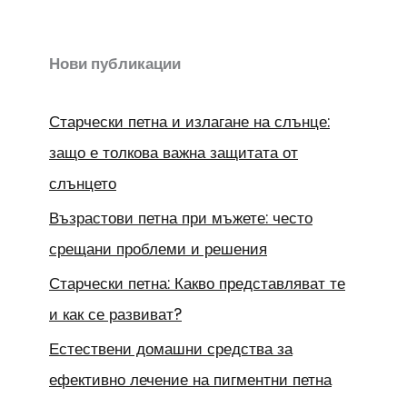
р
с
е
Нови публикации
н
Старчески петна и излагане на слънце:
е
защо е толкова важна защитата от
слънцето
Възрастови петна при мъжете: често
срещани проблеми и решения
Старчески петна: Какво представляват те
и как се развиват?
Естествени домашни средства за
ефективно лечение на пигментни петна