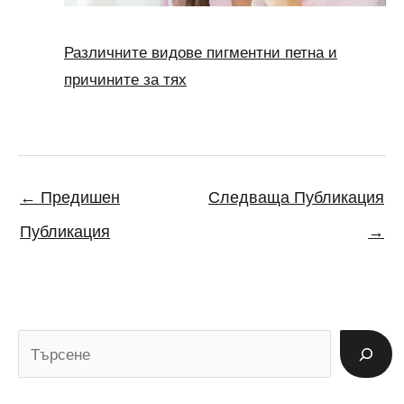
Различните видове пигментни петна и
причините за тях
←
Предишен
Следваща Публикация
Публикация
→
Т
ъ