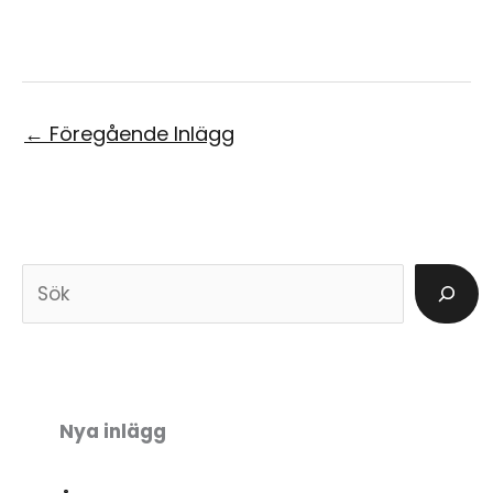
←
Föregående Inlägg
S
ö
k
Nya inlägg