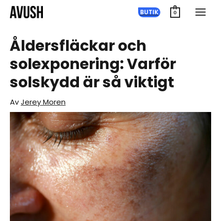
Hoppa
BUTIK
0
till
innehåll
Åldersfläckar och
solexponering: Varför
solskydd är så viktigt
Av
Jerey Moren