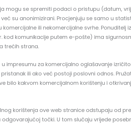
ja mogu se spremiti podaci o pristupu (datum, vri
već su anonimizirani. Procjenjuju se samo u statis
 komercijalne ili nekomercijalne svrhe. Ponuditelj i
. kod komunikacije putem e-pošte) ima sigurnosne
 trećih strana.
 u impresumu za komercijalno oglašavanje izričito 
pristanak ili ako već postoji poslovni odnos. Pruž
ve bilo kakvom komercijalnom korištenju i otkrivan
ualnog korištenja ove web stranice odstupaju od p
 na odgovarajućoj točki. U tom slučaju vrijede posebn