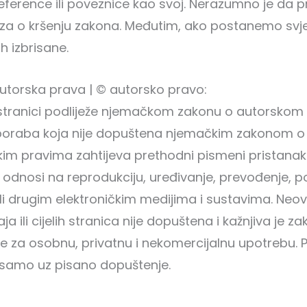
reference ili poveznice kao svoj. Nerazumno je da pr
za o kršenju zakona. Međutim, ako postanemo svje
 izbrisane.
utorska prava | © autorsko pravo:
b stranici podliježe njemačkom zakonu o autorsk
uporaba koja nije dopuštena njemačkim zakonom o 
 pravima zahtijeva prethodni pismeni pristanak p
 odnosi na reprodukciju, uređivanje, prevođenje, po
 drugim elektroničkim medijima i sustavima. Neovl
aja ili cijelih stranica nije dopuštena i kažnjiva j
je za osobnu, privatnu i nekomercijalnu upotrebu. 
 samo uz pisano dopuštenje.