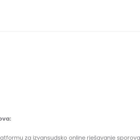
ova:
latformu za izvansudsko online rješavanje sporova