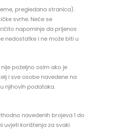
jeme, pregledana stranica).
tičke svrhe. Neće se
zričito napominje da prijenos
 nedostatke i ne može biti u
nije poželjno osim ako je
atelj i sve osobe navedene na
ju njihovih podataka.
rethodno navedenih brojeva 1 do
i uvjeti korištenja za svaki