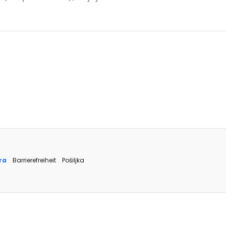
ra
Barrierefreiheit
Pošiljka