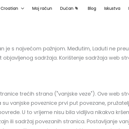
Croatian
Moj račun
Dućan
Blog
Iskustva
ran je s najvećom pažnjom. Međutim, Laduti ne pr
 objavljenog sadržaja. Korištenje sadržaja web stra
ranice trećih strana ("vanjske veze"). Ove web st
su vanjske poveznice prvi put povezane, pružatelj j
povrede. U to vrijeme nisu bila vidljiva nikakva krš
zajn ili sadržaj povezanih stranica. Postavljanje va