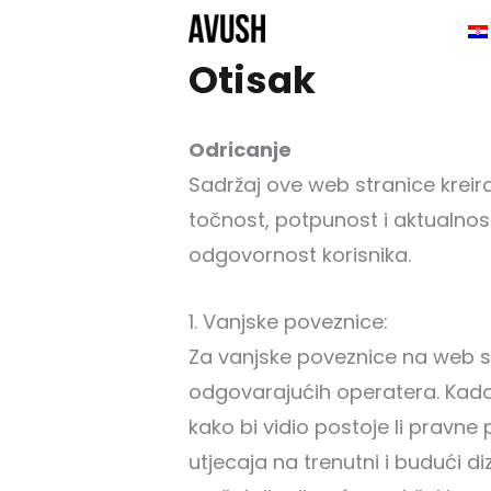
Zum
Inhalt
Otisak
springen
Odricanje
Sadržaj ove web stranice krei
točnost, potpunost i aktualnost
odgovornost korisnika.
1. Vanjske poveznice:
Za vanjske poveznice na web st
odgovarajućih operatera. Kada 
kako bi vidio postoje li pravne 
utjecaja na trenutni i budući di