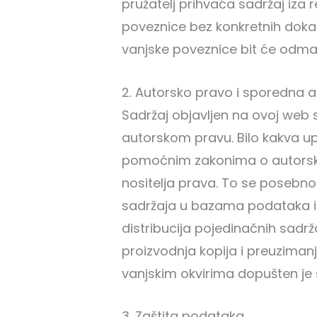
pružatelj prihvaća sadržaj iza 
poveznice bez konkretnih doka
vanjske poveznice bit će odmah
2. Autorsko pravo i sporedna a
Sadržaj objavljen na ovoj we
autorskom pravu. Bilo kakva 
pomoćnim zakonima o autorskim
nositelja prava. To se posebno
sadržaja u bazama podataka ili
distribucija pojedinačnih sadrž
proizvodnja kopija i preuziman
vanjskim okvirima dopušten je
3. Zaštita podataka