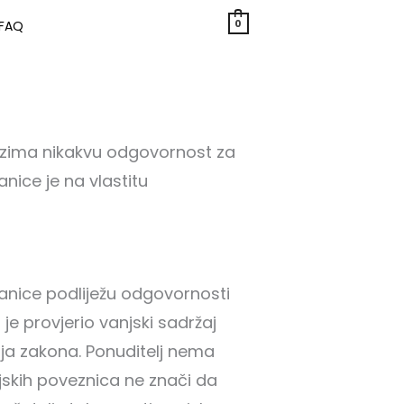
0
FAQ
euzima nikakvu odgovornost za
nice je na vlastitu
ranice podliježu odgovornosti
e provjerio vanjski sadržaj
enja zakona. Ponuditelj nema
njskih poveznica ne znači da