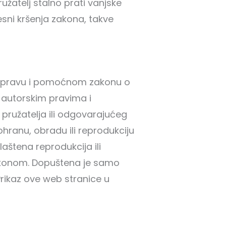
užatelj stalno prati vanjske
sni kršenja zakona, takve
om pravu i pomoćnom zakonu o
autorskim pravima i
ružatelja ili odgovarajućeg
hranu, obradu ili reprodukciju
aštena reprodukcija ili
e zakonom. Dopuštena je samo
Prikaz ove web stranice u