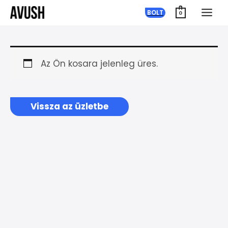
Ugrás
BOLT
0
a
tartalomra
Az Ön kosara jelenleg üres.
Vissza az üzletbe